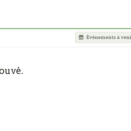
Accueil
Pour les crèches
Les Menus
C
Événements à ven
ouvé.