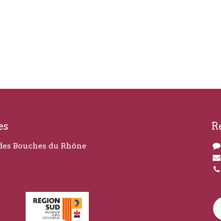
es
R
des Bouches du Rhône