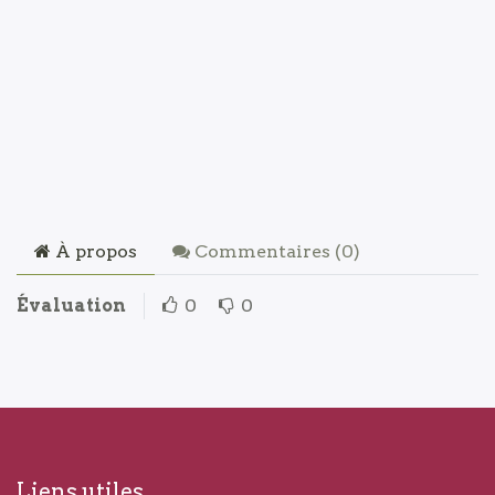
À propos
Commentaires (
0
)
Évaluation
0
0
Liens utiles